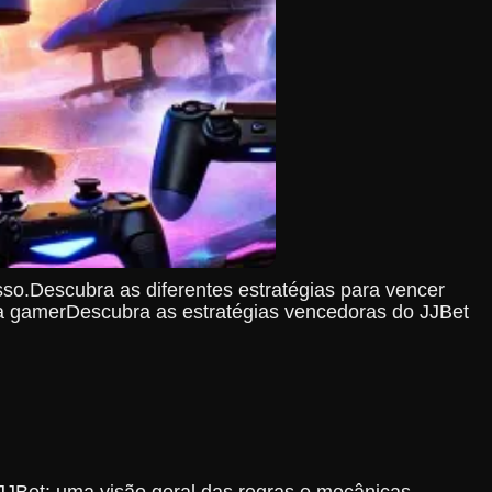
so.Descubra as diferentes estratégias para vencer
 dia gamerDescubra as estratégias vencedoras do JJBet