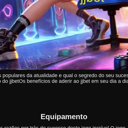
 populares da atualidade e qual o segredo do seu suces
 do jjbetOs benefícios de aderir ao jjbet em seu dia a
Equipamento